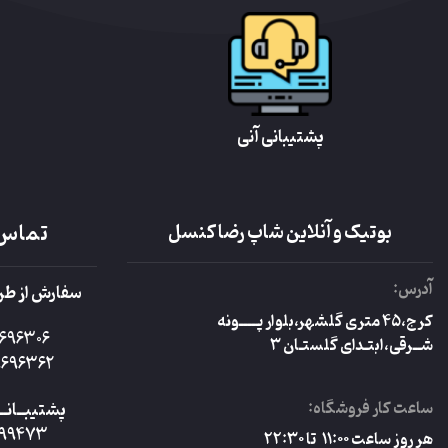
پشتیبانی آنی
بوتیک و آنلاین شاپ رضا کنسل
تماس 
آدرس:
سفارش از طر
کرج،۴۵ متری گلشهر،بلوار پـــــونه
696306
شــرقی،ابتـدای گلستـان ۳
696362
ساعت کار فروشگاه:
پشتیبــان
099473
هر روز ساعت ۱۱:۰۰ تا ۲۲:۳۰