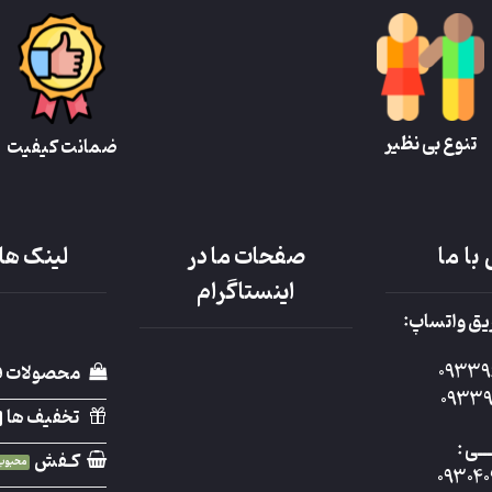
تنوع بی نظیر
ضمانت کیفیت
با ما
صفحات ما در
لینک ها
اینستاگرام
یق واتساپ:
09339
محصولات 
09339
تخفیف ها
ـــــی :
کـفش
09304